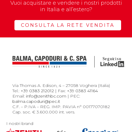
Vuoi acquistare e vendere i nostri prodotti
in Italia e all’estero?
CONSULTA LA RETE VENDITA
Via Thomas A. Edison, 4 – 27058 Voghera (Italia)
Tel.:
+39 0383 212012
| Fax:
+39 0383 41164
Email:
info@zenithbc.com
| PEC:
balma.capoduri@pec.it
C.F. – P.IVA – REG. IMP. PAVIA n° 00177070182
Cap. soc. € 3.600.000 int. vers.
I nostri brand