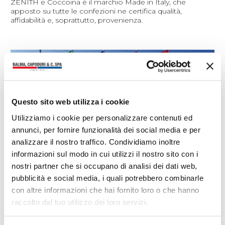
ZENITH e Coccoina è il marchio Made in Italy, che
apposto su tutte le confezioni ne certifica qualità,
affidabilità e, soprattutto, provenienza.
Questo sito web utilizza i cookie
Utilizziamo i cookie per personalizzare contenuti ed
annunci, per fornire funzionalità dei social media e per
analizzare il nostro traffico. Condividiamo inoltre
informazioni sul modo in cui utilizzi il nostro sito con i
nostri partner che si occupano di analisi dei dati web,
pubblicità e social media, i quali potrebbero combinarle
RESPONSABILITÀ SOCIALE
con altre informazioni che hai fornito loro o che hanno
raccolto dal tuo utilizzo dei loro servizi.
In Azienda l’attività di prevenzione e protezione prevede la
valutazione dei rischi e le relative azioni di miglioramento,