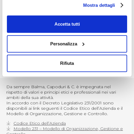
unitamente all’attività di formazione e informazione di
Mostra dettagli
tutto il personale. I reparti di produzione e gli uffici sono
stati negli anni oggetto di profonde trasformazioni per
creare un ambiente di lavoro sereno e produttivo.
Accetta tutti
L’Azienda si è recentemente dotata di un certo numero di
defibrillatori dislocati negli uffici e nei reparti di lavoro, atti
ad intervenire in caso di necessità, con una squadra di
pronto soccorso adeguatamente formata per gestire
Personalizza
questo tipo di emergenza.
Prosegue la fase operativa per l’adozione di un sistema di
Rifiuta
gestione della sicurezza conforme alle norme BSOHSAS
18001:2007.
Da sempre Balma, Capoduri & C. è impegnata nel
rispetto di valori e principi etici e professionali nei vari
ambiti della sua attività.
In accordo con il Decreto Legislativo 231/2001 sono
disponibili ai link seguenti il Codice Etico dell’Azienda e il
Modello di Organizzazione, Gestione e Controllo.
Codice Etico dell’Azienda
Modello 231 – Modello di Organizzazione, Gestione e
Controllo