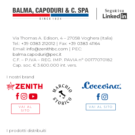
Via Thomas A. Edison, 4 – 27058 Voghera (Italia)
Tel.:
+39 0383 212012
| Fax:
+39 0383 41164
Email:
info@zenithbc.com
| PEC:
balma.capoduri@pec.it
C.F. – P.IVA – REG. IMP. PAVIA n° 00177070182
Cap. soc. € 3.600.000 int. vers.
I nostri brand
VAI AL SITO
VAI AL
SITO
I prodotti distribuiti