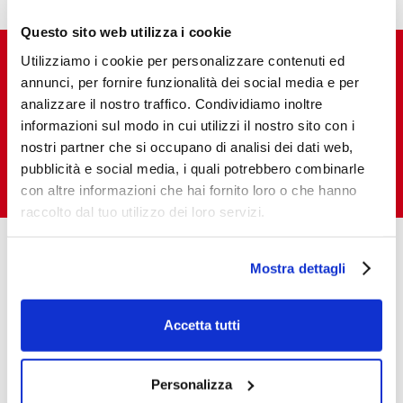
Questo sito web utilizza i cookie
Utilizziamo i cookie per personalizzare contenuti ed
annunci, per fornire funzionalità dei social media e per
analizzare il nostro traffico. Condividiamo inoltre
Vuoi acquistare e vendere i nostri prodotti
informazioni sul modo in cui utilizzi il nostro sito con i
in Italia e all’estero?
nostri partner che si occupano di analisi dei dati web,
pubblicità e social media, i quali potrebbero combinarle
CONSULTA LA RETE VENDITA
con altre informazioni che hai fornito loro o che hanno
raccolto dal tuo utilizzo dei loro servizi.
Mostra dettagli
Accetta tutti
Via Thomas A. Edison, 4 – 27058 Voghera (Italia)
Tel.:
+39 0383 212012
| Fax:
+39 0383 41164
Personalizza
Email:
info@zenithbc.com
| PEC: