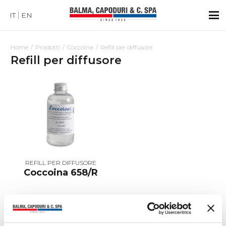
IT
EN
Home
Prodotti
Coccoina
Refill per diffusore
Refill per diffusore
REFILL PER DIFFUSORE
Coccoina 658/R