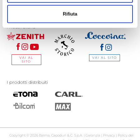
balma.capoduri@pec.it
C.F. – P.IVA – REG. IMP. PAVIA n° 00177070182
Rifiuta
Cap. soc. € 3.600.000 int. vers.
I nostri brand
VAI AL SITO
VAI AL
SITO
I prodotti distribuiti
Copyright © 2026 Balma, Capoduri & C. S.p.A. |
Garanzia
|
Privacy
|
Policy dei