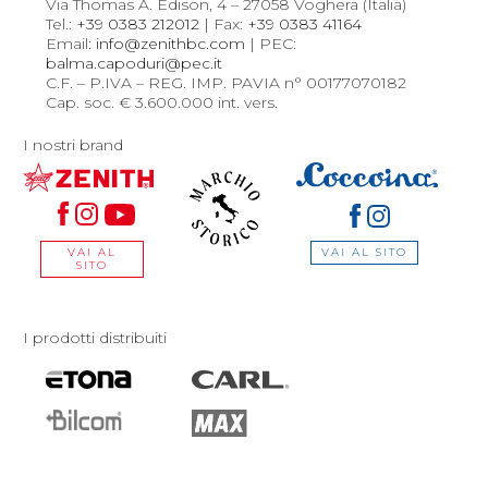
Via Thomas A. Edison, 4 – 27058 Voghera (Italia)
Tel.:
+39 0383 212012
| Fax:
+39 0383 41164
Email:
info@zenithbc.com
| PEC:
balma.capoduri@pec.it
C.F. – P.IVA – REG. IMP. PAVIA n° 00177070182
Cap. soc. € 3.600.000 int. vers.
I nostri brand
VAI AL SITO
VAI AL
SITO
I prodotti distribuiti