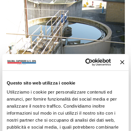
PRODUZIONE
Balma, Capoduri & C. è dotata di moderni ed efficienti
Questo sito web utilizza i cookie
impianti di depurazione che rispettano totalmente le
Utilizziamo i cookie per personalizzare contenuti ed
normative in vigore per le produzioni del nostro settore.
Le emissioni in aria e gli scarichi idrici vengono
annunci, per fornire funzionalità dei social media e per
adeguatamente trattati e costantemente monitorati,
analizzare il nostro traffico. Condividiamo inoltre
utilizzando un depuratore a combustione catalitica per il
informazioni sul modo in cui utilizzi il nostro sito con i
trattamento delle emissioni provenienti dall’impianto di
verniciatura e un depuratore chimico-fisico per il
nostri partner che si occupano di analisi dei dati web,
trattamento delle acque industriali di scarico.
pubblicità e social media, i quali potrebbero combinarle