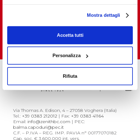
Mostra dettagli
Vuoi acquistare e vendere i nostri prodotti
in Italia e all’estero?
Accetta tutti
CONSULTA LA RETE VENDITA
Personalizza
Rifiuta
Via Thomas A. Edison, 4 – 27058 Voghera (Italia)
Tel.:
+39 0383 212012
| Fax:
+39 0383 41164
Email:
info@zenithbc.com
| PEC:
balma.capoduri@pec.it
C.F. – P.IVA – REG. IMP. PAVIA n° 00177070182
Cap. soc. € 3.600.000 int. vers.