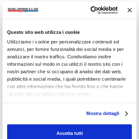
Questo sito web utilizza i cookie
FIERE
Utilizziamo i cookie per personalizzare contenuti ed
BIG BUYER 2023
annunci, per fornire funzionalità dei social media e per
Torna l’appuntamento annuale per i
analizzare il nostro traffico. Condividiamo inoltre
grandi compratori italiani ed esteri del
settore cartoleria, ufficio, scuola,
informazioni sul modo in cui utilizzi il nostro sito con i
festa, regalo e creatività. Una vetrina
nostri partner che si occupano di analisi dei dati web,
d’eccellenza per il nostro…
pubblicità e social media, i quali potrebbero combinarle
con altre informazioni che hai fornito loro o che hanno
raccolto dal tuo utilizzo dei loro servizi.
Mostra dettagli
FIERE
BIG BUYER 2022
Torna l’appuntamento annuale per i
Accetta tutti
grandi compratori italiani ed esteri del