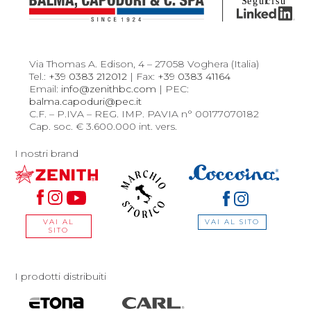
Via Thomas A. Edison, 4 – 27058 Voghera (Italia)
Tel.:
+39 0383 212012
| Fax:
+39 0383 41164
Email:
info@zenithbc.com
| PEC:
balma.capoduri@pec.it
C.F. – P.IVA – REG. IMP. PAVIA n° 00177070182
Cap. soc. € 3.600.000 int. vers.
I nostri brand
VAI AL SITO
VAI AL
SITO
I prodotti distribuiti