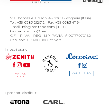
Via Thomas A. Edison, 4 – 27058 Voghera (Italia)
Tel.:
+39 0383 212012
| Fax:
+39 0383 41164
Email:
info@zenithbc.com
| PEC:
balma.capoduri@pec.it
C.F. – P.IVA – REG. IMP. PAVIA n° 00177070182
Cap. soc. € 3.600.000 int. vers.
I nostri brand
VAI AL SITO
VAI AL
SITO
I prodotti distribuiti