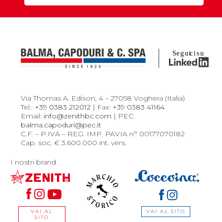
Via Thomas A. Edison, 4 – 27058 Voghera (Italia)
Tel.:
+39 0383 212012
| Fax:
+39 0383 41164
Email:
info@zenithbc.com
| PEC:
balma.capoduri@pec.it
C.F. – P.IVA – REG. IMP. PAVIA n° 00177070182
Cap. soc. € 3.600.000 int. vers.
I nostri brand
VAI AL SITO
VAI AL
SITO