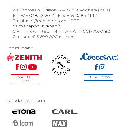
Via Thomas A. Edison, 4 – 27058 Voghera (Italia)
Tel.:
+39 0383 212012
| Fax:
+39 0383 41164
Email:
info@zenithbc.com
| PEC:
balma.capoduri@pec.it
C.F. – P.IVA – REG. IMP. PAVIA n° 00177070182
Cap. soc. € 3.600.000 int. vers.
I nostri brand
VAI AL SITO
VAI AL
SITO
I prodotti distribuiti