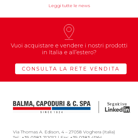
Leggi tutte le news
Vuoi acquistare e vendere i nostri prodotti
in Italia e all’estero?
CONSULTA LA RETE VENDITA
Via Thomas A. Edison, 4 – 27058 Voghera (Italia)
Tel.:
+39 0383 212012
| Fax:
+39 0383 41164