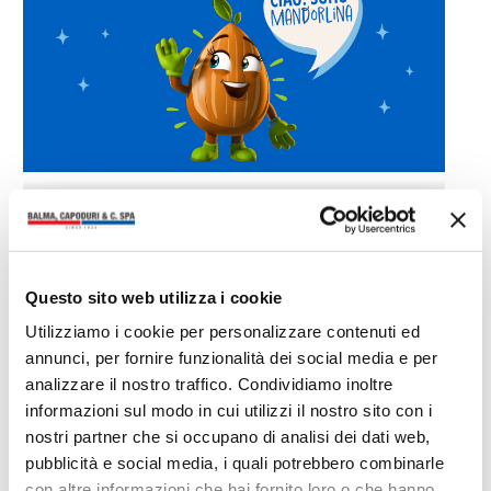
Questo sito web utilizza i cookie
Ti potrebbero interessare anche
Utilizziamo i cookie per personalizzare contenuti ed
annunci, per fornire funzionalità dei social media e per
analizzare il nostro traffico. Condividiamo inoltre
informazioni sul modo in cui utilizzi il nostro sito con i
nostri partner che si occupano di analisi dei dati web,
pubblicità e social media, i quali potrebbero combinarle
con altre informazioni che hai fornito loro o che hanno