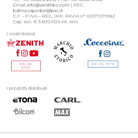
Email:
info@zenithbc.com
| PEC:
balma.capoduri@pec.it
C.F. – P.IVA – REG. IMP. PAVIA n° 00177070182
Cap. soc. € 3.600.000 int. vers.
I nostri brand
VAI AL SITO
VAI AL
SITO
I prodotti distribuiti