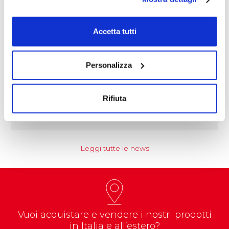
Accetta tutti
Personalizza
NEWS
etto
ZENITH: al via la nuova campag
dedicata ai punti metallici
Rifiuta
Balma, Capoduri & C. conferma il…
Leggi tutte le news
Vuoi acquistare e vendere i nostri prodotti
in Italia e all’estero?