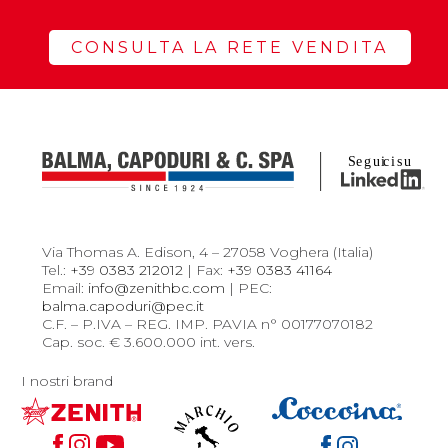
CONSULTA LA RETE VENDITA
Via Thomas A. Edison, 4 – 27058 Voghera (Italia)
Tel.:
+39 0383 212012
| Fax:
+39 0383 41164
Email:
info@zenithbc.com
| PEC:
balma.capoduri@pec.it
C.F. – P.IVA – REG. IMP. PAVIA n° 00177070182
Cap. soc. € 3.600.000 int. vers.
I nostri brand