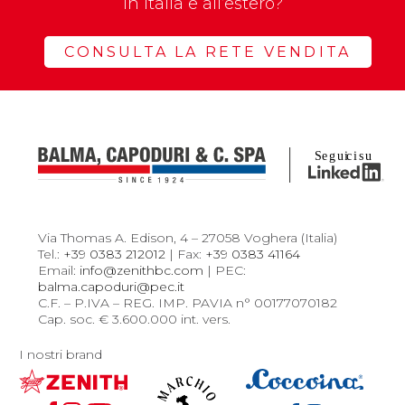
in Italia e all’estero?
CONSULTA LA RETE VENDITA
Via Thomas A. Edison, 4 – 27058 Voghera (Italia)
Tel.:
+39 0383 212012
| Fax:
+39 0383 41164
Email:
info@zenithbc.com
| PEC:
balma.capoduri@pec.it
C.F. – P.IVA – REG. IMP. PAVIA n° 00177070182
Cap. soc. € 3.600.000 int. vers.
I nostri brand