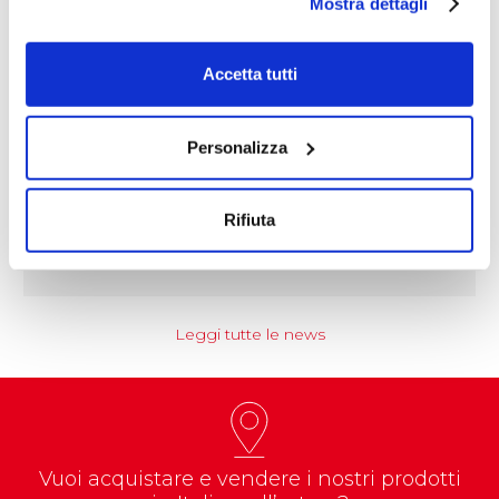
Mostra dettagli
Accetta tutti
Personalizza
NEWS
Coccoina protagonista di un progetto
educational nazionale
Rifiuta
Prenderà il via nel corso dell’anno…
Leggi tutte le news
Vuoi acquistare e vendere i nostri prodotti