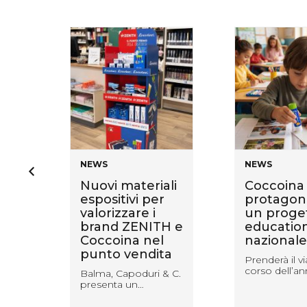
NEWS
NEWS
Nuovi materiali
Coccoina
 vi
espositivi per
protagoni
valorizzare i
un proge
et
brand ZENITH e
educatio
Coccoina nel
nazionale
punto vendita
bre,
Prenderà il vi
corso dell’a
Balma, Capoduri & C.
presenta un…