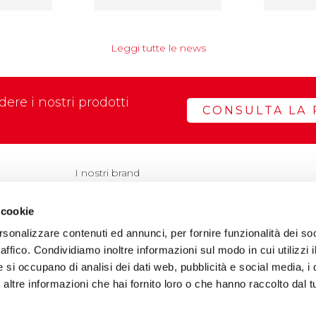
Leggi tutte le news
ere i nostri prodotti
CONSULTA LA 
I nostri brand
 cookie
rsonalizzare contenuti ed annunci, per fornire funzionalità dei so
VAI AL SI
VAI AL SITO
raffico. Condividiamo inoltre informazioni sul modo in cui utilizzi i
e si occupano di analisi dei dati web, pubblicità e social media, i 
ltre informazioni che hai fornito loro o che hanno raccolto dal tu
@pec.it