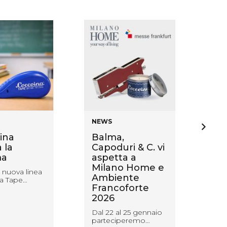
NEWS
NE
ina
Balma,
Co
 la
Capoduri & C. vi
Lo
a
aspetta a
pr
Milano Home e
ma
 nuova linea
Ambiente
ves
a Tape…
Francoforte
Una
2026
spe
des
Dal 22 al 25 gennaio
parteciperemo…