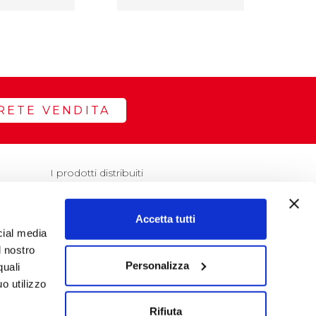
RETE VENDITA
I prodotti distribuiti
Accetta tutti
cial media
TO
l nostro
Personalizza
quali
o utilizzo
Rifiuta