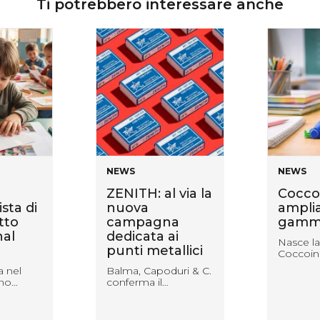
Ti potrebbero interessare anche
NEWS
NEWS
ZENITH: al via la
Cocco
sta di
nuova
amplia
tto
campagna
gamm
nal
dedicata ai
Nasce la
punti metallici
Coccoin
a nel
Balma, Capoduri & C.
nno…
conferma il…