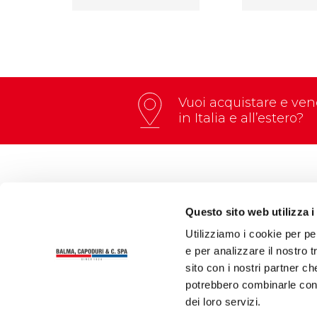
Vuoi acquistare e vend
in Italia e all’estero?
Questo sito web utilizza i
Utilizziamo i cookie per pe
e per analizzare il nostro t
Via Thomas A. Edison, 4 – 27058 Voghera (Italia)
sito con i nostri partner ch
Tel.:
+39 0383 212012
| Fax:
+39 0383 41164
potrebbero combinarle con a
Email:
info@zenithbc.com
| PEC:
balma.capoduri
C.F. – P.IVA – REG. IMP. PAVIA n° 00177070182
dei loro servizi.
Cap. soc. € 3.600.000 int. vers.