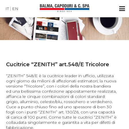
IT
EN
Cucitrice “ZENITH” art.548/E Tricolore
“ZENITH” 548/E è la cucitrice leader in ufficio, utilizzata
ogni giorno da milioni di affezionati estimatori; la nuova
versione “Tricolore”, con i colori della nostra bandiera
ed una bellissima confezione appositamente realizzata,
affianca le cinque combinazioni di colori standard:
grigio, alluminio, celeste/blu, rosso/nero e verde/nero.
Cuce a punto chiuso fino ad uno spessore di ben 30
fogli con i punti “ZENITH” art. 130/Z6, con una capacità
di carica di 100 punti. Come tutte le cucitrici “ZENITH” è
collaudata singolarmente e garantita a vita per difetti di
fabbricazione.