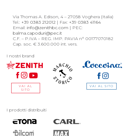
Via Thomas A. Edison, 4 – 27058 Voghera (Italia)
Tel.:
+39 0383 212012
| Fax:
+39 0383 41164
Email:
info@zenithbc.com
| PEC:
balma.capoduri@pec.it
C.F. – P.IVA – REG. IMP. PAVIA n° 00177070182
Cap. soc. € 3.600.000 int. vers.
I nostri brand
VAI AL SITO
VAI AL
SITO
I prodotti distribuiti