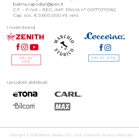
balma.capoduri@pec.it
C.F. – P.IVA – REG. IMP. PAVIA n° 00177070182
Cap. soc. € 3.600.000 int. vers.
I nostri brand
VAI AL SITO
VAI AL
SITO
I prodotti distribuiti
Copyright © 2026 Balma, Capoduri & C. S.p.A. |
Garanzia
|
Privacy
|
Policy dei