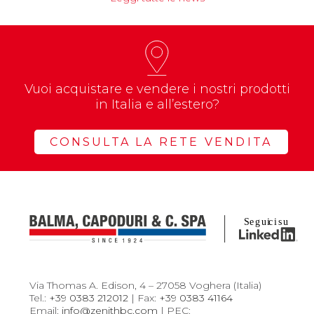
Vuoi acquistare e vendere i nostri prodotti
in Italia e all’estero?
CONSULTA LA RETE VENDITA
Via Thomas A. Edison, 4 – 27058 Voghera (Italia)
Tel.:
+39 0383 212012
| Fax:
+39 0383 41164
Email:
info@zenithbc.com
| PEC: