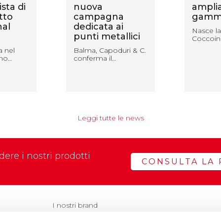
sta di
nuova
amplia
tto
campagna
gamm
nal
dedicata ai
Nasce la
punti metallici
Coccoin
a nel
Balma, Capoduri & C.
nno…
conferma il…
Leggi tutte le news
ere i nostri prodotti
CONSULTA LA 
I nostri brand