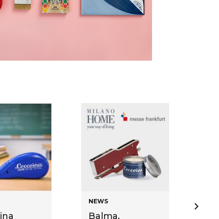
NEWS
NE
ina
Balma,
Co