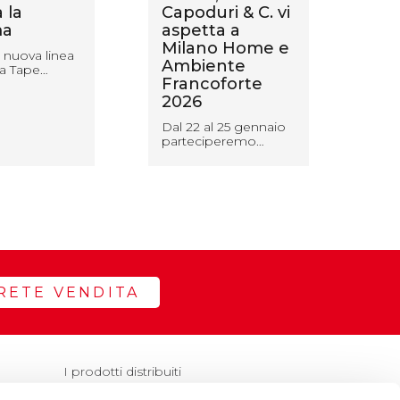
 la
Capoduri & C. vi
Lo
a
aspetta a
pr
Milano Home e
ma
 nuova linea
Ambiente
ves
a Tape…
Francoforte
Una
2026
spe
des
Dal 22 al 25 gennaio
parteciperemo…
RETE VENDITA
I prodotti distribuiti