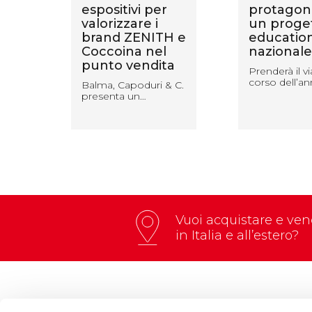
 vi
espositivi per
protagoni
valorizzare i
un proge
et
brand ZENITH e
educatio
Coccoina nel
nazionale
punto vendita
bre,
Prenderà il vi
corso dell’a
Balma, Capoduri & C.
presenta un…
Vuoi acquistare e vend
in Italia e all’estero?