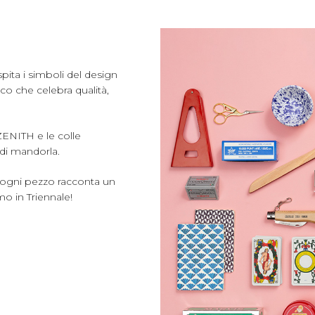
spita i simboli del design
ico che celebra qualità,
 ZENITH e le colle
di mandorla.
e ogni pezzo racconta un
o in Triennale!