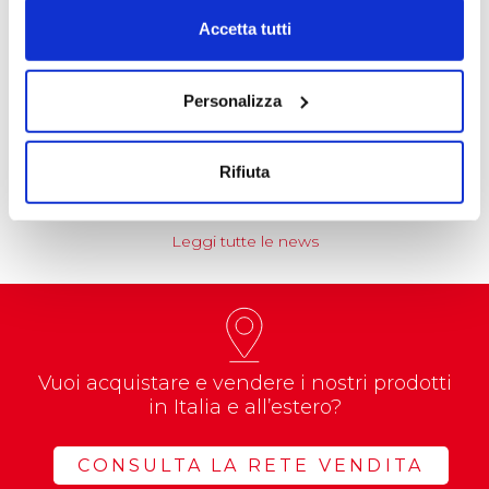
Accetta tutti
NEWS
Coccoina protagonista di un progetto
Personalizza
educational nazionale
Prenderà il via nel corso dell’anno…
Rifiuta
Leggi tutte le news
Vuoi acquistare e vendere i nostri prodotti
in Italia e all’estero?
CONSULTA LA RETE VENDITA