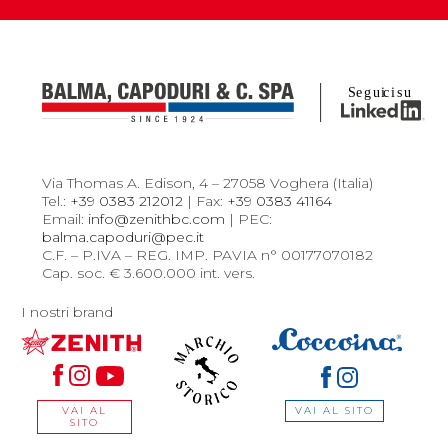
Via Thomas A. Edison, 4 – 27058 Voghera (Italia)
Tel.:
+39 0383 212012
| Fax:
+39 0383 41164
Email:
info@zenithbc.com
| PEC:
balma.capoduri@pec.it
C.F. – P.IVA – REG. IMP. PAVIA n° 00177070182
Cap. soc. € 3.600.000 int. vers.
I nostri brand
VAI AL SITO
VAI AL
SITO