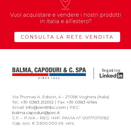
Vuoi acquistare e vendere i nostri prodotti
in Italia e all’estero?
CONSULTA LA RETE VENDITA
Via Thomas A. Edison, 4 – 27058 Voghera (Italia)
Tel.:
+39 0383 212012
| Fax:
+39 0383 41164
Email:
info@zenithbc.com
| PEC:
balma.capoduri@pec.it
C.F. – P.IVA – REG. IMP. PAVIA n° 00177070182
Cap. soc. € 3.600.000 int. vers.