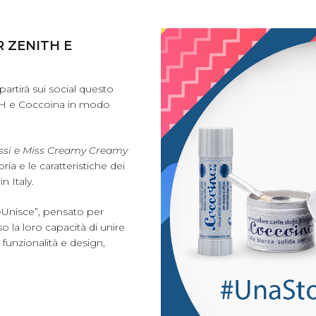
 ZENITH E
partirà sui social questo
ITH e Coccoina in modo
.
assi e Miss Creamy Creamy
ia e le caratteristiche dei
n Italy.
heUnisce”, pensato per
o la loro capacità di unire
, funzionalità e design,