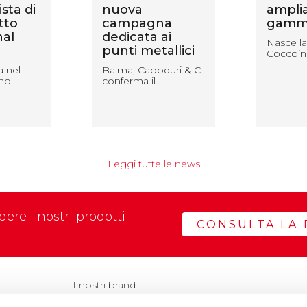
sta di
nuova
amplia
tto
campagna
gamm
nal
dedicata ai
Nasce la
punti metallici
Coccoin
a nel
Balma, Capoduri & C.
nno…
conferma il…
Leggi tutte le news
ere i nostri prodotti
CONSULTA LA 
I nostri brand