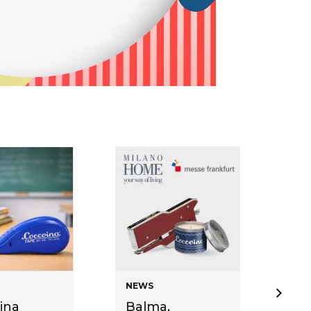
NEWS
NE
ina
Balma,
Co