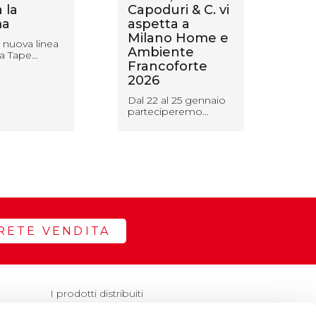
 la
Capoduri & C. vi
Lo
a
aspetta a
pr
Milano Home e
ma
 nuova linea
Ambiente
ves
a Tape…
Francoforte
Una
2026
spe
des
Dal 22 al 25 gennaio
parteciperemo…
RETE VENDITA
I prodotti distribuiti