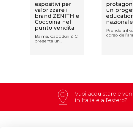
 vi
espositivi per
protagoni
valorizzare i
un proge
et
brand ZENITH e
educatio
Coccoina nel
nazionale
punto vendita
bre,
Prenderà il vi
corso dell’a
Balma, Capoduri & C.
presenta un…
Vuoi acquistare e vend
in Italia e all’estero?