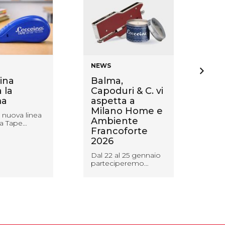
NEWS
NE
ina
Balma,
Co
 la
Capoduri & C. vi
Lo
a
aspetta a
pr
Milano Home e
ma
 nuova linea
Ambiente
ves
a Tape…
Francoforte
Una
2026
spe
des
Dal 22 al 25 gennaio
parteciperemo…