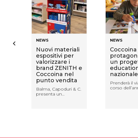
NEWS
NEWS
Nuovi materiali
Coccoina
 vi
espositivi per
protagoni
valorizzare i
un proge
et
brand ZENITH e
educatio
Coccoina nel
nazionale
punto vendita
bre,
Prenderà il vi
corso dell’a
Balma, Capoduri & C.
presenta un…