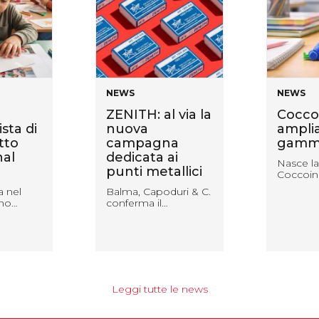
NEWS
NEWS
ZENITH: al via la
Cocco
sta di
nuova
amplia
tto
campagna
gamm
nal
dedicata ai
Nasce la
punti metallici
Coccoin
a nel
Balma, Capoduri & C.
nno…
conferma il…
Leggi tutte le news