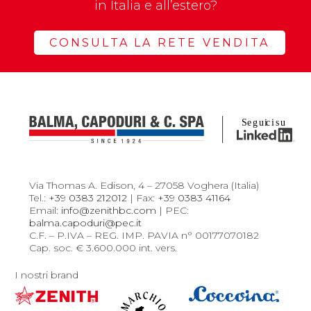
in Italia e all’estero?
CONSULTA LA RETE VENDITA
Via Thomas A. Edison, 4 – 27058 Voghera (Italia)
Tel.:
+39 0383 212012
| Fax:
+39 0383 41164
Email:
info@zenithbc.com
| PEC:
balma.capoduri@pec.it
C.F. – P.IVA – REG. IMP. PAVIA n° 00177070182
Cap. soc. € 3.600.000 int. vers.
I nostri brand