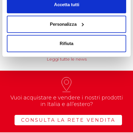
Accetta tutti
NEWS
Coccoina protagonista di un progetto
Personalizza
educational nazionale
Prenderà il via nel corso dell’anno…
Rifiuta
Leggi tutte le news
Vuoi acquistare e vendere i nostri prodotti
in Italia e all’estero?
CONSULTA LA RETE VENDITA