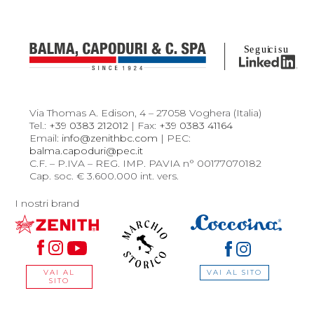
Via Thomas A. Edison, 4 – 27058 Voghera (Italia)
Tel.:
+39 0383 212012
| Fax:
+39 0383 41164
Email:
info@zenithbc.com
| PEC:
balma.capoduri@pec.it
C.F. – P.IVA – REG. IMP. PAVIA n° 00177070182
Cap. soc. € 3.600.000 int. vers.
I nostri brand
VAI AL SITO
VAI AL
SITO