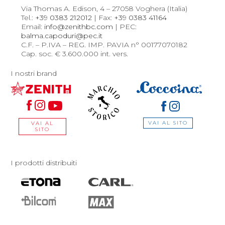
Via Thomas A. Edison, 4 – 27058 Voghera (Italia)
Tel.:
+39 0383 212012
| Fax:
+39 0383 41164
Email:
info@zenithbc.com
| PEC:
balma.capoduri@pec.it
C.F. – P.IVA – REG. IMP. PAVIA n° 00177070182
Cap. soc. € 3.600.000 int. vers.
I nostri brand
VAI AL SITO
VAI AL
SITO
I prodotti distribuiti