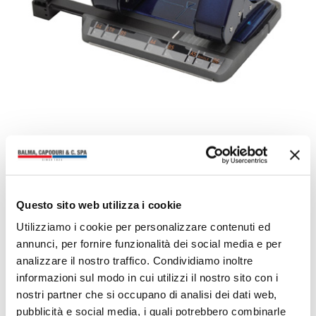
Scheda prodotto (0.16 Mb)
Codici a barre (0.04 Mb)
Questo sito web utilizza i cookie
Caratteristiche costruttive
Utilizziamo i cookie per personalizzare contenuti ed
annunci, per fornire funzionalità dei social media e per
Caratteristiche tecnico-funzionali
analizzare il nostro traffico. Condividiamo inoltre
informazioni sul modo in cui utilizzi il nostro sito con i
Note descrittive
nostri partner che si occupano di analisi dei dati web,
pubblicità e social media, i quali potrebbero combinarle