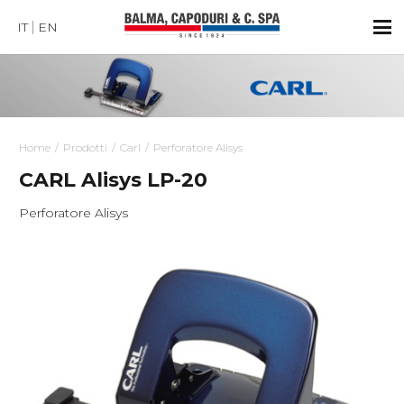
IT
EN
Home
Prodotti
Carl
Perforatore Alisys
CARL Alisys LP-20
Perforatore Alisys