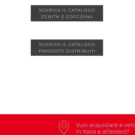
SCARICA IL CATALOGO
ZENITH E COCCOINA
SCARICA IL CATALOGO
PRODOTTI DISTRIBUITI
Vuoi acquistare e vend
in Italia e all’estero?