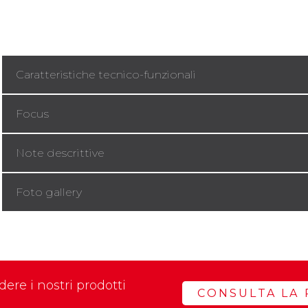
Caratteristiche tecnico-funzionali
Focus
Note descrittive
Foto gallery
ere i nostri prodotti
CONSULTA LA 