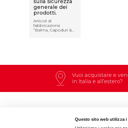
sulla sicurezza
generale dei
prodotti.
Articoli di
fabbricazione
“Balma, Capoduri &…
Vuoi acquistare e vend
in Italia e all’estero?
Questo sito web utilizza i