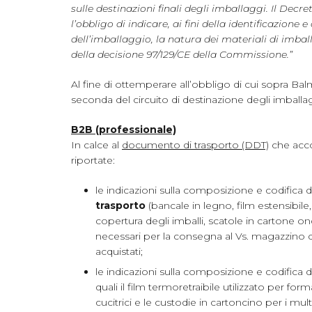
sulle destinazioni finali degli imballaggi. Il Decret
l’obbligo di indicare, ai fini della identificazione e
dell’imballaggio, la natura dei materiali di imball
della decisione 97/129/CE della Commissione.”
Al fine di ottemperare all’obbligo di cui sopra Balm
seconda del circuito di destinazione degli imballa
B2B (professionale)
In calce al
documento di trasporto (DDT)
che acc
riportate:
le indicazioni sulla composizione e codifica 
trasporto
(bancale in legno, film estensibile, 
copertura degli imballi, scatole in cartone o
necessari per la consegna al Vs. magazzino dei
acquistati;
le indicazioni sulla composizione e codifica 
quali il film termoretraibile utilizzato per for
cucitrici e le custodie in cartoncino per i multi