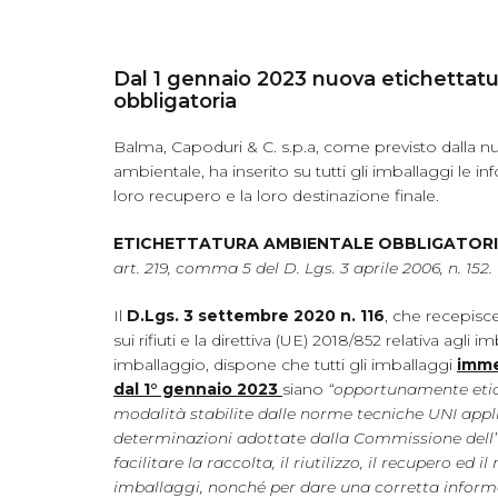
Dal 1 gennaio 2023 nuova etichettat
obbligatoria
Balma, Capoduri & C. s.p.a, come previsto dalla n
ambientale, ha inserito su tutti gli imballaggi le in
loro recupero e la loro destinazione finale.
ETICHETTATURA AMBIENTALE OBBLIGATORIA
art. 219, comma 5 del D. Lgs. 3 aprile 2006, n. 152.
Il
D.Lgs. 3 settembre 2020 n. 116
, che recepisce
sui rifiuti e la direttiva (UE) 2018/852 relativa agli imb
imballaggio, dispone che tutti gli imballaggi
imme
dal 1° gennaio 2023
siano
“opportunamente etic
modalità stabilite dalle norme tecniche UNI appli
determinazioni adottate dalla Commissione dell
facilitare la raccolta, il riutilizzo, il recupero ed il
imballaggi, nonché per dare una corretta infor