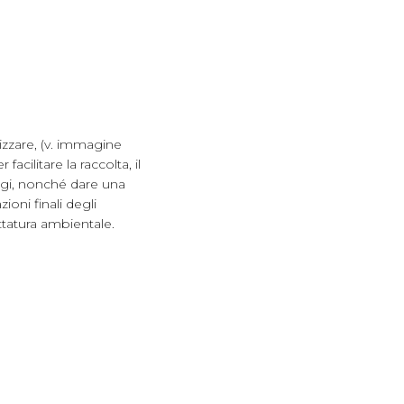
lizzare, (v. immagine
acilitare la raccolta, il
laggi, nonché dare una
ioni finali degli
ttatura ambientale.