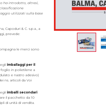
o ha introdotto, altresì,
 classificazione
aggio utilizzati sulla base
a, Capoduri & C. s.p.a., a
ggi, prevede:
ompagna le merci sono
degli
imballaggi per il
foglio in polietilene a
ndulato e nastro adesivo)
 ns. articoli da Voi
degli
imballi secondari
mare il pacchetto da 10
pli di unità di vendita.