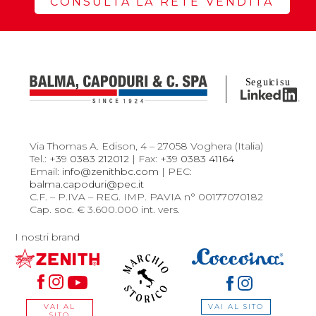
CONSULTA LA RETE VENDITA
Via Thomas A. Edison, 4 – 27058 Voghera (Italia)
Tel.:
+39 0383 212012
| Fax:
+39 0383 41164
Email:
info@zenithbc.com
| PEC:
balma.capoduri@pec.it
C.F. – P.IVA – REG. IMP. PAVIA n° 00177070182
Cap. soc. € 3.600.000 int. vers.
I nostri brand
VAI AL SITO
VAI AL
SITO