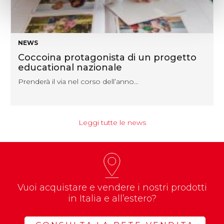
NEWS
protagonista di un progetto
ZENITH:
al nazionale
dedicata
ia nel corso dell’anno…
Balma, Cap
Leggi tutte le news
Vuoi acquistare e vendere i nostri prodotti
in Italia e all’estero?